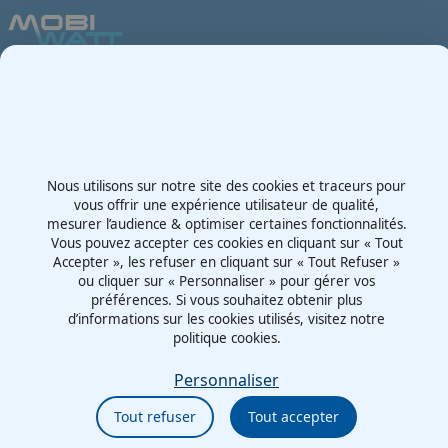
Votre partenaire en e-mobilité sur votre événement
Demande de devis
Contactez-nous
Route d'Irigny, Z.I. Nord
69530 - Brignais
Nous utilisons sur notre site des cookies et traceurs pour
vous offrir une expérience utilisateur de qualité,
France
mesurer l’audience & optimiser certaines fonctionnalités.
Vous pouvez accepter ces cookies en cliquant sur « Tout
Accepter », les refuser en cliquant sur « Tout Refuser »
Mentions légales
ou cliquer sur « Personnaliser » pour gérer vos
préférences. Si vous souhaitez obtenir plus
Politiques cookies
d’informations sur les cookies utilisés, visitez notre
Politiques de confidentialité
politique cookies.
CGU
Éthique et conformité
Personnaliser
Tout refuser
Tout accepter