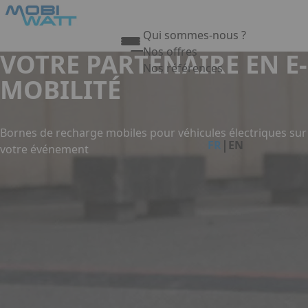
Aller au contenu principal
Panneau de gestion des cookies
Qui sommes-nous ?
Nos offres
VOTRE PARTENAIRE EN E-
Nos références
MOBILITÉ
Appuyez sur Entrée pour ouvrir 
Link
Bornes de recharge mobiles pour véhicules électriques sur
|
FR
EN
votre événement