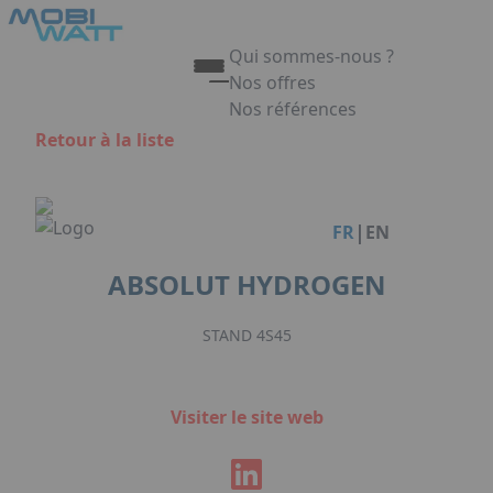
Aller au contenu principal
Panneau de gestion des cookies
Qui sommes-nous ?
Nos offres
Nos références
Appuyez sur Entrée pour ouvrir 
Retour à la liste
Link
|
FR
EN
ABSOLUT HYDROGEN
STAND 4S45
Visiter le site web