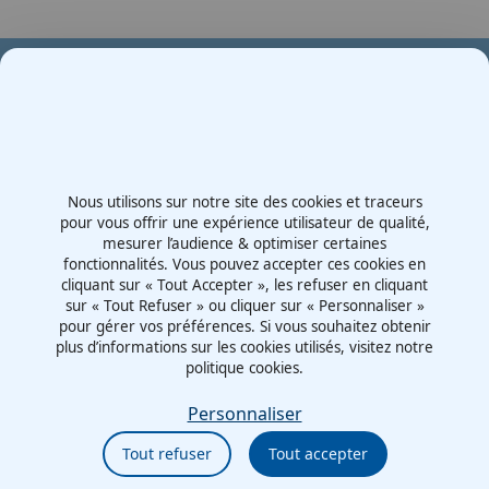
Votre partenaire en e-mobilité sur votre événement
Demande de devis
Nous utilisons sur notre site des cookies et traceurs
Contactez-nous
pour vous offrir une expérience utilisateur de qualité,
mesurer l’audience & optimiser certaines
Route d'Irigny, Z.I. Nord
fonctionnalités. Vous pouvez accepter ces cookies en
69530 - Brignais
cliquant sur « Tout Accepter », les refuser en cliquant
France
sur « Tout Refuser » ou cliquer sur « Personnaliser »
pour gérer vos préférences. Si vous souhaitez obtenir
plus d’informations sur les cookies utilisés, visitez notre
politique cookies.
Mentions légales
Politiques cookies
Personnaliser
Politiques de confidentialité
Tout refuser
Tout accepter
CGU
Éthique et conformité