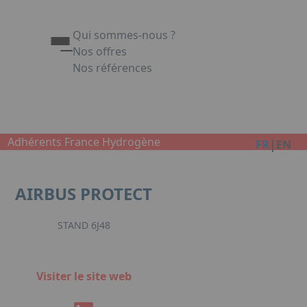
Qui sommes-nous ?
Nos offres
Nos références
Appuyez sur Entrée pour ouvrir le lien. Appuy
Link
Adhérents France Hydrogène
|
FR
EN
AIRBUS PROTECT
STAND 6J48
Visiter le site web