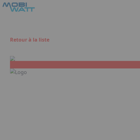
Aller au contenu principal
Panneau de gestion des cookies
Retour à la liste