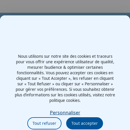
Votre partenaire en e-mobilité sur votre événement
Demande de devis
Nous utilisons sur notre site des cookies et traceurs
Contactez-nous
pour vous offrir une expérience utilisateur de qualité,
mesurer l’audience & optimiser certaines
Route d'Irigny, Z.I. Nord
fonctionnalités. Vous pouvez accepter ces cookies en
69530 - Brignais
cliquant sur « Tout Accepter », les refuser en cliquant
France
sur « Tout Refuser » ou cliquer sur « Personnaliser »
pour gérer vos préférences. Si vous souhaitez obtenir
plus d’informations sur les cookies utilisés, visitez notre
politique cookies.
Mentions légales
Politiques cookies
Personnaliser
Politiques de confidentialité
Tout refuser
Tout accepter
CGU