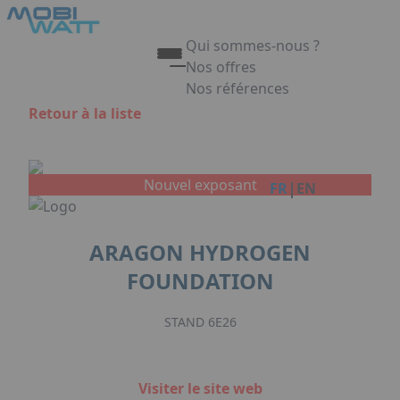
Aller au contenu principal
Panneau de gestion des cookies
Qui sommes-nous ?
Nos offres
Nos références
Appuyez sur Entrée pour ouvrir 
Retour à la liste
Link
Nouvel exposant
|
FR
EN
ARAGON HYDROGEN
FOUNDATION
STAND 6E26
Visiter le site web