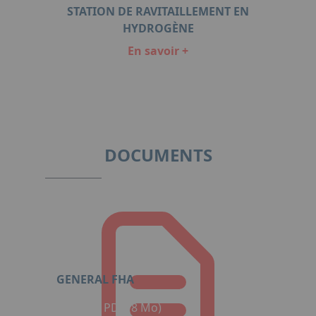
LE
STATION DE RAVITAILLEMENT EN
BA
HYDROGÈNE
En savoir +
Item
1
of
3
DOCUMENTS
GENERAL FHA
Format : PDF (8 Mo)