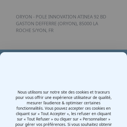
ORYON - POLE INNOVATION ATINEA 92 BD
GASTON DEFFERRE (ORYON), 85000 LA
ROCHE S/YON, FR
Votre partenaire en e-mobilité sur votre événement
Demande de devis
Nous utilisons sur notre site des cookies et traceurs
Contactez-nous
pour vous offrir une expérience utilisateur de qualité,
mesurer l’audience & optimiser certaines
Route d'Irigny, Z.I. Nord
fonctionnalités. Vous pouvez accepter ces cookies en
69530 - Brignais
cliquant sur « Tout Accepter », les refuser en cliquant
France
sur « Tout Refuser » ou cliquer sur « Personnaliser »
pour gérer vos préférences. Si vous souhaitez obtenir