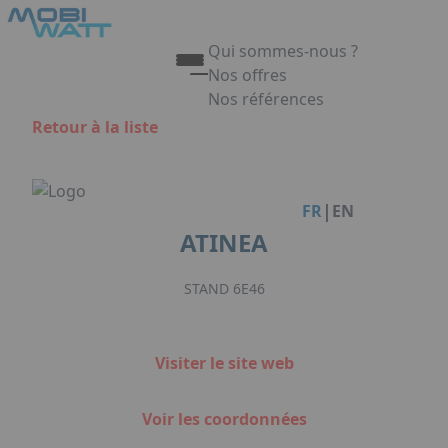
Aller au contenu principal
Panneau de gestion des cookies
Qui sommes-nous ?
Nos offres
Nos références
Appuyez sur Entrée pour ouvrir 
Retour à la liste
Link
|
FR
EN
ATINEA
STAND 6E46
Visiter le site web
Voir les coordonnées