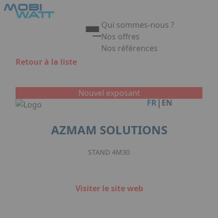
Aller au contenu principal
Panneau de gestion des cookies
Qui sommes-nous ?
Nos offres
Nos références
Appuyez sur Entrée pour ouvrir 
Retour à la liste
Link
Nouvel exposant
|
FR
EN
AZMAM SOLUTIONS
STAND 4M30
Visiter le site web