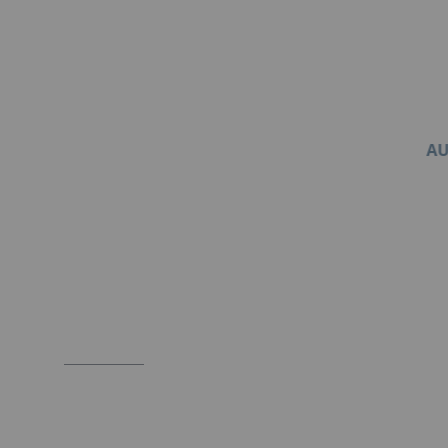
AU
Item
1
of
1