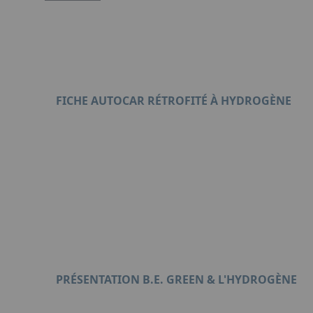
FICHE AUTOCAR RÉTROFITÉ À HYDROGÈNE
Format : PDF (21 Mo)
PRÉSENTATION B.E. GREEN & L'HYDROGÈNE
Format : PDF (4 Mo)