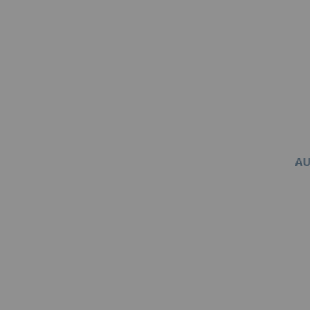
AU
Item
1
of
1