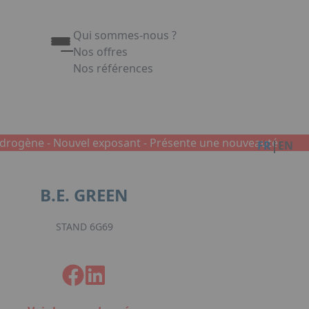
Qui sommes-nous ?
Nos offres
Nos références
Appuyez sur Entrée pour ouvrir le lien. Appuy
Link
ydrogène -
Nouvel exposant -
Présente une nouveauté
|
FR
EN
B.E. GREEN
STAND 6G69