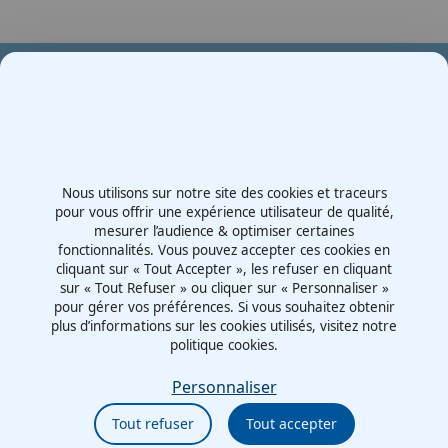
Votre partenaire en e-mobilité sur votre événement
Demande de devis
Nous utilisons sur notre site des cookies et traceurs
Contactez-nous
pour vous offrir une expérience utilisateur de qualité,
mesurer l’audience & optimiser certaines
Route d'Irigny, Z.I. Nord
fonctionnalités. Vous pouvez accepter ces cookies en
69530 - Brignais
cliquant sur « Tout Accepter », les refuser en cliquant
France
sur « Tout Refuser » ou cliquer sur « Personnaliser »
pour gérer vos préférences. Si vous souhaitez obtenir
plus d’informations sur les cookies utilisés, visitez notre
politique cookies.
Mentions légales
Politiques cookies
Personnaliser
Politiques de confidentialité
Tout refuser
Tout accepter
CGU