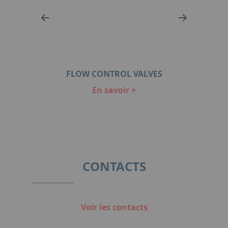
S
FLOW CONTROL VALVES
P
En savoir +
Item
1
of
7
CONTACTS
Voir les contacts