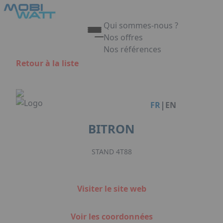
Aller au contenu principal
Panneau de gestion des cookies
Qui sommes-nous ?
Nos offres
Nos références
Appuyez sur Entrée pour ouvrir 
Retour à la liste
Link
|
FR
EN
BITRON
STAND 4T88
Visiter le site web
Voir les coordonnées