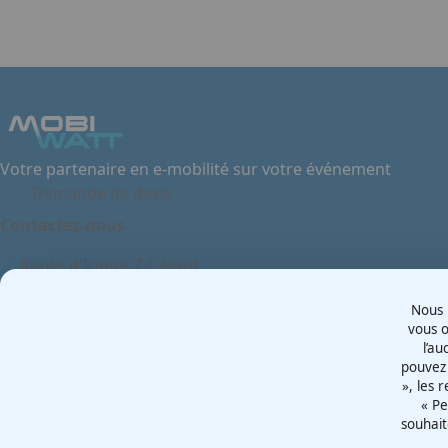
Votre partenaire en e-mobilité sur votre événement
Demande de devis
Contactez-nous
Route d'Irigny, Z.I. Nord
69530 - Brignais
Nous u
France
vous o
l’au
pouvez 
Mentions légales
», les 
Politiques cookies
« Pe
souhait
Politiques de confidentialité