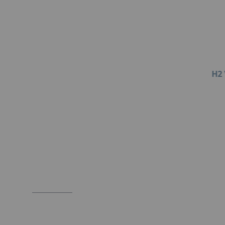
H2 
Item
1
of
1