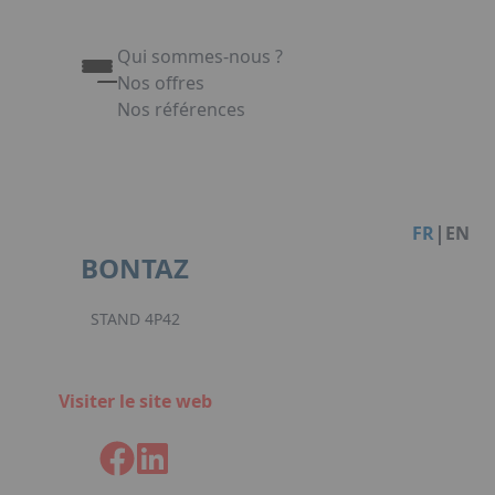
Qui sommes-nous ?
Nos offres
Nos références
Appuyez sur Entrée pour ouvrir le lien. Appuy
Link
|
FR
EN
BONTAZ
STAND 4P42
Visiter le site web