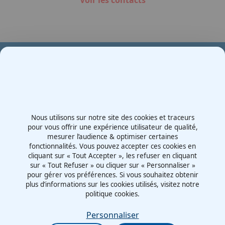
Voir les contacts
Votre partenaire en e-mobilité sur votre événement
Demande de devis
Nous utilisons sur notre site des cookies et traceurs
Contactez-nous
pour vous offrir une expérience utilisateur de qualité,
mesurer l’audience & optimiser certaines
Route d'Irigny, Z.I. Nord
fonctionnalités. Vous pouvez accepter ces cookies en
69530 - Brignais
cliquant sur « Tout Accepter », les refuser en cliquant
France
sur « Tout Refuser » ou cliquer sur « Personnaliser »
pour gérer vos préférences. Si vous souhaitez obtenir
plus d’informations sur les cookies utilisés, visitez notre
politique cookies.
Mentions légales
Politiques cookies
Personnaliser
Politiques de confidentialité