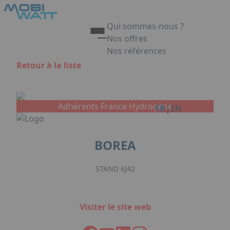
Aller au contenu principal
Panneau de gestion des cookies
Qui sommes-nous ?
Nos offres
Nos références
Appuyez sur Entrée pour ouvrir 
Retour à la liste
Link
Adhérents France Hydrogène
|
FR
EN
BOREA
STAND 6J42
Visiter le site web