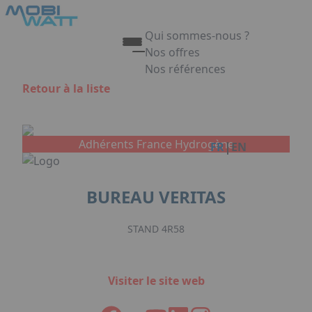
Aller au contenu principal
Panneau de gestion des cookies
Qui sommes-nous ?
Nos offres
Nos références
Appuyez sur Entrée pour ouvrir 
Retour à la liste
Link
Adhérents France Hydrogène
|
FR
EN
BUREAU VERITAS
STAND 4R58
Visiter le site web