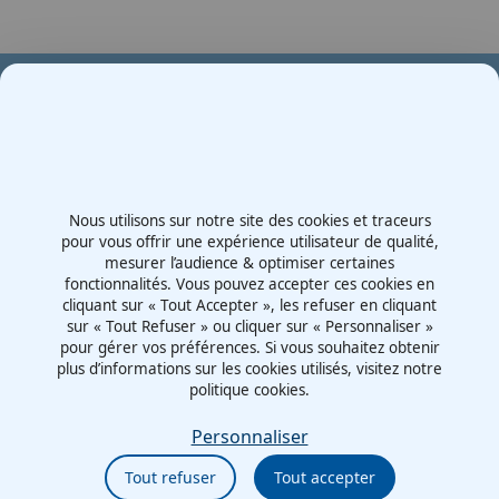
Votre partenaire en e-mobilité sur votre événement
Demande de devis
Nous utilisons sur notre site des cookies et traceurs
Contactez-nous
pour vous offrir une expérience utilisateur de qualité,
mesurer l’audience & optimiser certaines
Route d'Irigny, Z.I. Nord
fonctionnalités. Vous pouvez accepter ces cookies en
69530 - Brignais
cliquant sur « Tout Accepter », les refuser en cliquant
France
sur « Tout Refuser » ou cliquer sur « Personnaliser »
pour gérer vos préférences. Si vous souhaitez obtenir
plus d’informations sur les cookies utilisés, visitez notre
politique cookies.
Mentions légales
Politiques cookies
Personnaliser
Politiques de confidentialité
Tout refuser
Tout accepter
CGU