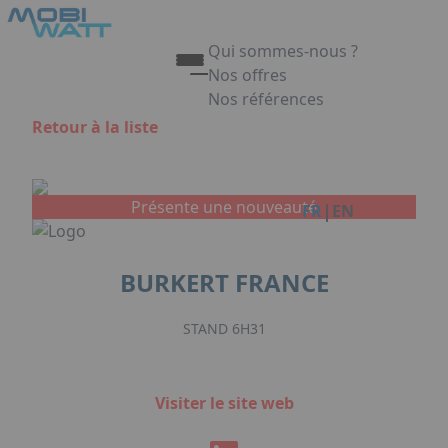
Aller au contenu principal
Panneau de gestion des cookies
Qui sommes-nous ?
Nos offres
Nos références
Appuyez sur Entrée pour ouvrir 
Retour à la liste
Link
Présente une nouveauté
|
FR
EN
BURKERT FRANCE
STAND 6H31
Visiter le site web