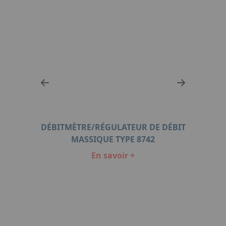
RÉG
IQUE
DÉBITMÈTRE/RÉGULATEUR DE DÉBIT
POUR
MASSIQUE TYPE 8742
En savoir +
Item
1
of
5