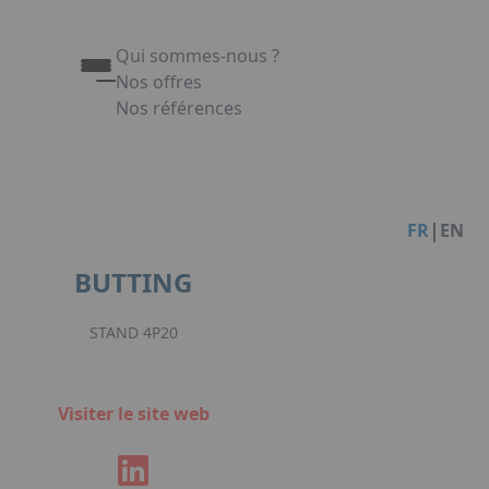
Qui sommes-nous ?
Nos offres
Nos références
Appuyez sur Entrée pour ouvrir le lien. Appuy
Link
|
FR
EN
BUTTING
STAND 4P20
Visiter le site web