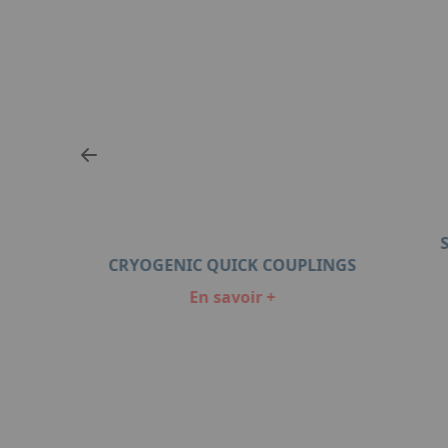
CRYOGENIC QUICK COUPLINGS
En savoir +
Item
1
of
6