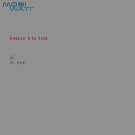
Aller au contenu principal
Panneau de gestion des cookies
Retour à la liste