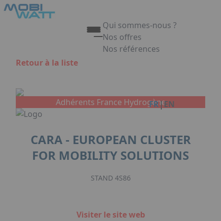
Aller au contenu principal
Panneau de gestion des cookies
Qui sommes-nous ?
Nos offres
Nos références
Appuyez sur Entrée pour ouvrir 
Retour à la liste
Link
Adhérents France Hydrogène
|
FR
EN
CARA - EUROPEAN CLUSTER
FOR MOBILITY SOLUTIONS
STAND 4S86
Visiter le site web