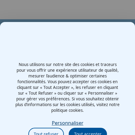
Votre partenaire en e-mobilité sur votre événement
Demande de devis
Nous utilisons sur notre site des cookies et traceurs
Contactez-nous
pour vous offrir une expérience utilisateur de qualité,
mesurer l’audience & optimiser certaines
Route d'Irigny, Z.I. Nord
fonctionnalités. Vous pouvez accepter ces cookies en
69530 - Brignais
cliquant sur « Tout Accepter », les refuser en cliquant
France
sur « Tout Refuser » ou cliquer sur « Personnaliser »
pour gérer vos préférences. Si vous souhaitez obtenir
plus d’informations sur les cookies utilisés, visitez notre
politique cookies.
Mentions légales
Politiques cookies
Personnaliser
Politiques de confidentialité
Tout refuser
Tout accepter
CGU