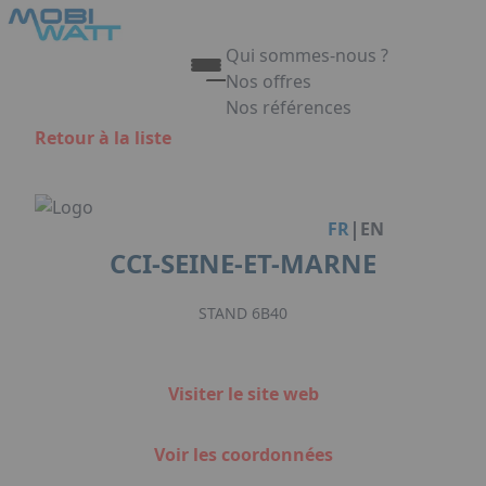
Aller au contenu principal
Panneau de gestion des cookies
Qui sommes-nous ?
Nos offres
Nos références
Appuyez sur Entrée pour ouvrir 
Retour à la liste
Link
|
FR
EN
CCI-SEINE-ET-MARNE
STAND 6B40
Visiter le site web
Voir les coordonnées