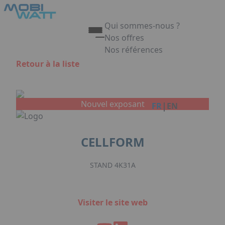
Aller au contenu principal
Panneau de gestion des cookies
Qui sommes-nous ?
Nos offres
Nos références
Appuyez sur Entrée pour ouvrir 
Retour à la liste
Link
Nouvel exposant
|
FR
EN
CELLFORM
STAND 4K31A
Visiter le site web