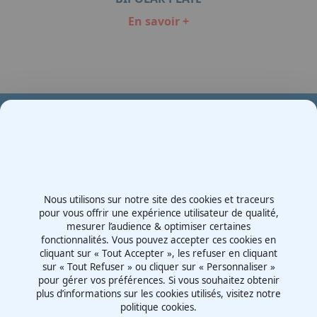
En savoir +
Item
1
of
1
Votre partenaire en e-mobilité sur votre événement
Demande de devis
Nous utilisons sur notre site des cookies et traceurs
Contactez-nous
pour vous offrir une expérience utilisateur de qualité,
mesurer l’audience & optimiser certaines
Route d'Irigny, Z.I. Nord
fonctionnalités. Vous pouvez accepter ces cookies en
69530 - Brignais
cliquant sur « Tout Accepter », les refuser en cliquant
France
sur « Tout Refuser » ou cliquer sur « Personnaliser »
pour gérer vos préférences. Si vous souhaitez obtenir
plus d’informations sur les cookies utilisés, visitez notre
politique cookies.
Mentions légales