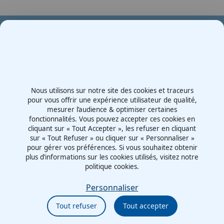
Votre partenaire en e-mobilité sur votre événement
Demande de devis
Nous utilisons sur notre site des cookies et traceurs
Contactez-nous
pour vous offrir une expérience utilisateur de qualité,
mesurer l’audience & optimiser certaines
Route d'Irigny, Z.I. Nord
fonctionnalités. Vous pouvez accepter ces cookies en
69530 - Brignais
cliquant sur « Tout Accepter », les refuser en cliquant
France
sur « Tout Refuser » ou cliquer sur « Personnaliser »
pour gérer vos préférences. Si vous souhaitez obtenir
plus d’informations sur les cookies utilisés, visitez notre
politique cookies.
Mentions légales
Politiques cookies
Personnaliser
Politiques de confidentialité
Tout refuser
Tout accepter
CGU
Éthique et conformité