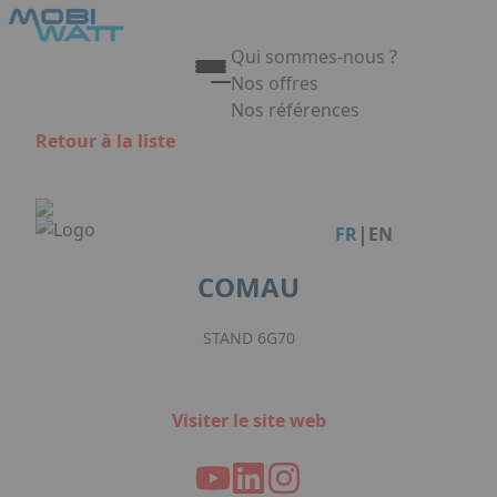
Aller au contenu principal
Panneau de gestion des cookies
Qui sommes-nous ?
Nos offres
Nos références
Appuyez sur Entrée pour ouvrir 
Retour à la liste
Link
|
FR
EN
COMAU
STAND 6G70
Visiter le site web