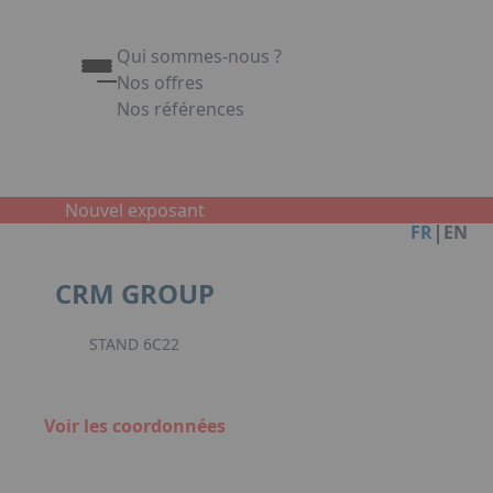
Qui sommes-nous ?
Nos offres
Nos références
Appuyez sur Entrée pour ouvrir le lien. Appuy
Link
Nouvel exposant
|
FR
EN
CRM GROUP
STAND 6C22
Voir les coordonnées