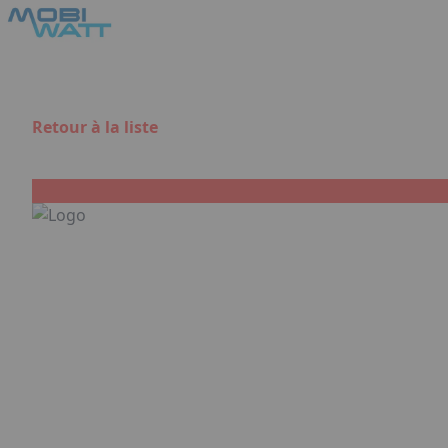
Aller au contenu principal
Panneau de gestion des cookies
Retour à la liste