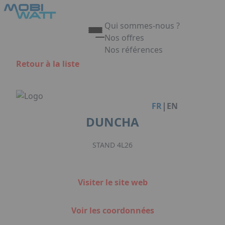
Aller au contenu principal
Panneau de gestion des cookies
Qui sommes-nous ?
Nos offres
Nos références
Appuyez sur Entrée pour ouvrir 
Retour à la liste
Link
|
FR
EN
DUNCHA
STAND 4L26
Visiter le site web
Voir les coordonnées