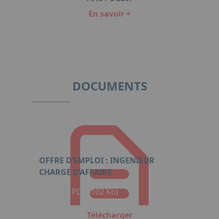
En savoir +
Item
1
of
3
DOCUMENTS
OFFRE D’EMPLOI : INGENIEUR
CHARGE D’AFFAIRE
Format : PDF (102 Ko)
Télécharger