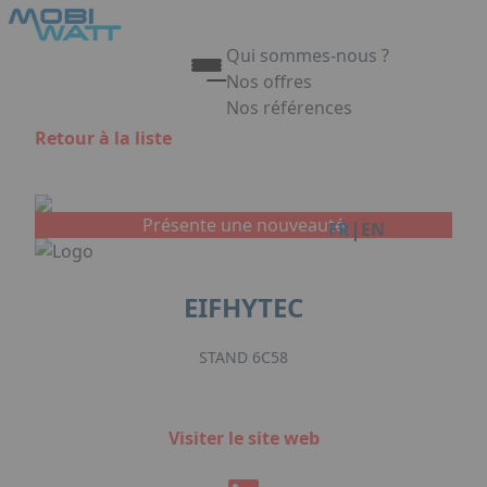
Aller au contenu principal
Panneau de gestion des cookies
Qui sommes-nous ?
Nos offres
Nos références
Appuyez sur Entrée pour ouvrir 
Retour à la liste
Link
Présente une nouveauté
|
FR
EN
EIFHYTEC
STAND 6C58
Visiter le site web