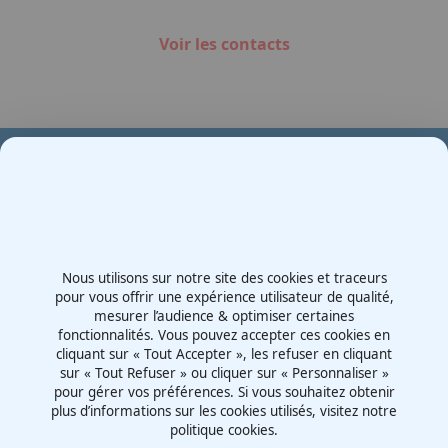
Voir les contacts
Votre partenaire en e-mobilité sur votre événement
Demande de devis
Nous utilisons sur notre site des cookies et traceurs
Contactez-nous
pour vous offrir une expérience utilisateur de qualité,
mesurer l’audience & optimiser certaines
Route d'Irigny, Z.I. Nord
fonctionnalités. Vous pouvez accepter ces cookies en
69530 - Brignais
cliquant sur « Tout Accepter », les refuser en cliquant
France
sur « Tout Refuser » ou cliquer sur « Personnaliser »
pour gérer vos préférences. Si vous souhaitez obtenir
plus d’informations sur les cookies utilisés, visitez notre
politique cookies.
Mentions légales