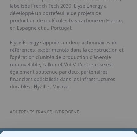
labelisée French Tech 2030, Elyse Energy a
développé un portefeuille de projets de
production de molécules bas-carbone en France,
en Espagne et au Portugal.
Elyse Energy s’appuie sur deux actionnaires de
références, expérimentés dans la construction et
l’opération d’unités de production d’énergie
renouvelable, Falkor et Vol-V. L’entreprise est
également soutenue par deux partenaires
financiers spécialisés dans les infrastructures
durables : Hy24 et Mirova.
ADHÉRENTS FRANCE HYDROGÈNE