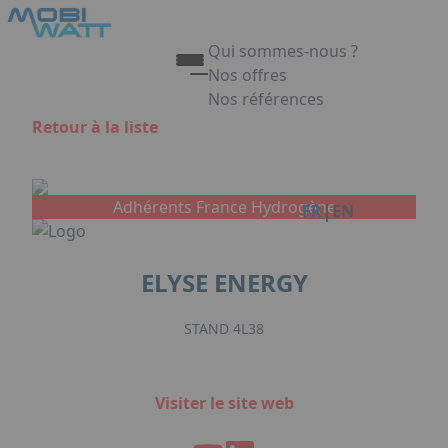
Aller au contenu principal
Panneau de gestion des cookies
Qui sommes-nous ?
Nos offres
Nos références
Appuyez sur Entrée pour ouvrir 
Retour à la liste
Link
Adhérents France Hydrogène
|
FR
EN
ELYSE ENERGY
STAND 4L38
Visiter le site web