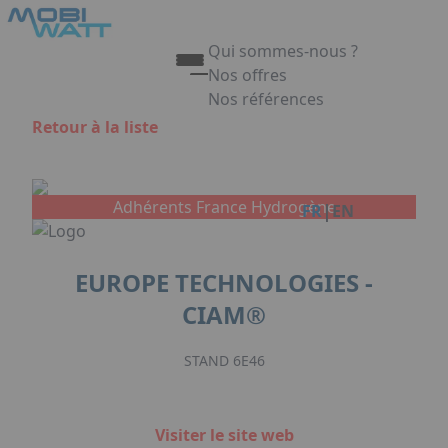
Aller au contenu principal
Panneau de gestion des cookies
Qui sommes-nous ?
Nos offres
Nos références
Appuyez sur Entrée pour ouvrir 
Retour à la liste
Link
Adhérents France Hydrogène
|
FR
EN
EUROPE TECHNOLOGIES -
CIAM®
STAND 6E46
Visiter le site web