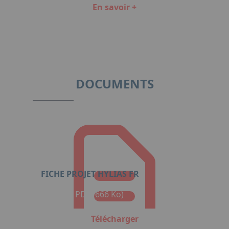
En savoir +
Item
1
of
7
DOCUMENTS
FICHE PROJET HYLIAS FR
Format : PDF (666 Ko)
Télécharger