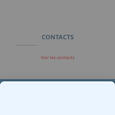
CONTACTS
Voir les contacts
Votre partenaire en e-mobilité sur votre événement
Demande de devis