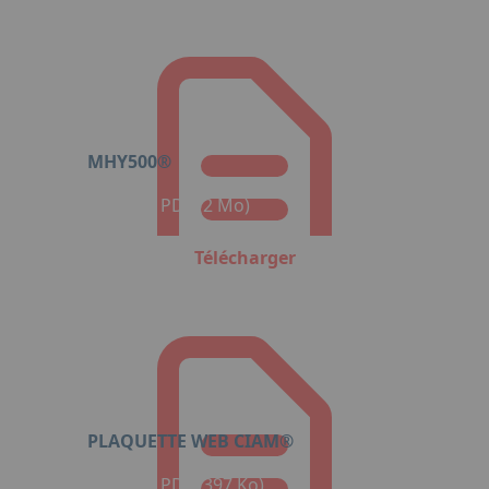
MHY500®
Format : PDF (2 Mo)
Télécharger
PLAQUETTE WEB CIAM®
Format : PDF (397 Ko)