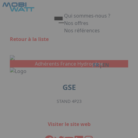
Aller au contenu principal
Panneau de gestion des cookies
Qui sommes-nous ?
Nos offres
Nos références
Appuyez sur Entrée pour ouvrir 
Retour à la liste
Link
Adhérents France Hydrogène
|
FR
EN
GSE
STAND 4P23
Visiter le site web