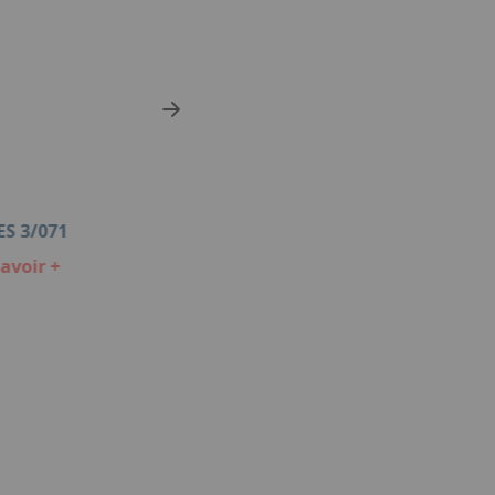
ES 3/071
SERIES 17 HD
avoir +
En savoir +