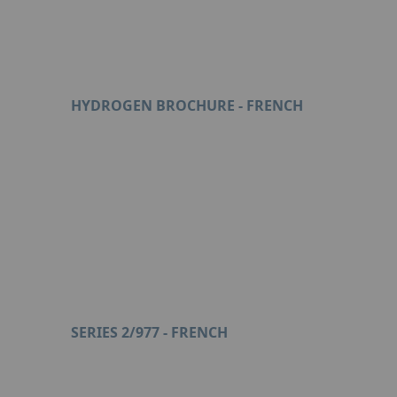
HYDROGEN BROCHURE - FRENCH
Format : PDF (812 Ko)
SERIES 2/977 - FRENCH
Format : PDF (286 Ko)