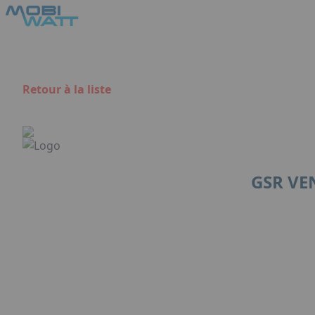
Aller au contenu principal
Panneau de gestion des cookies
Retour à la liste
GSR VE