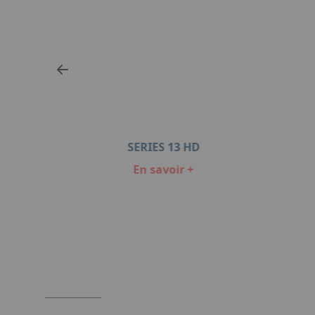
SERIES 13 HD
En savoir +
Item
1
of
4