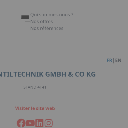
Qui sommes-nous ?
Nos offres
Nos références
Appuyez sur Entrée pour ouvrir le lien. Appuy
Link
|
FR
EN
NTILTECHNIK GMBH & CO KG
STAND 4T41
Visiter le site web