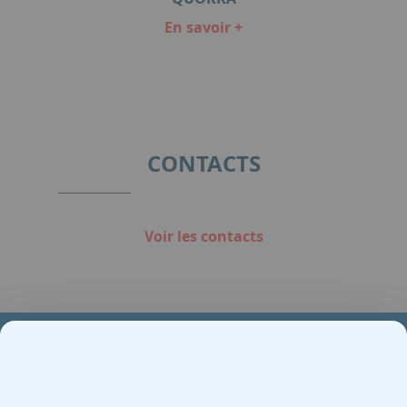
En savoir +
Item
1
of
1
CONTACTS
Voir les contacts
Votre partenaire en e-mobilité sur votre événement