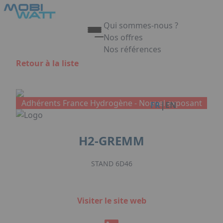
Aller au contenu principal
Panneau de gestion des cookies
Qui sommes-nous ?
Nos offres
Nos références
Appuyez sur Entrée pour ouvrir 
Retour à la liste
Link
Adhérents France Hydrogène -
Nouvel exposant
|
FR
EN
H2-GREMM
STAND 6D46
Visiter le site web