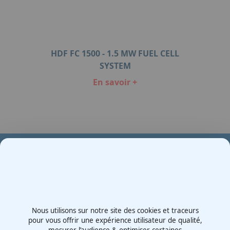
HDF FC 1500 - 1.5 MW FUEL CELL
SYSTEM
En savoir +
Item
1
of
1
Votre partenaire en e-mobilité sur votre événement
Demande de devis
Nous utilisons sur notre site des cookies et traceurs
Contactez-nous
pour vous offrir une expérience utilisateur de qualité,