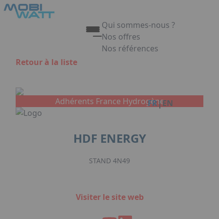
Aller au contenu principal
Panneau de gestion des cookies
Qui sommes-nous ?
Nos offres
Nos références
Appuyez sur Entrée pour ouvrir 
Retour à la liste
Link
Adhérents France Hydrogène
|
FR
EN
HDF ENERGY
STAND 4N49
Visiter le site web