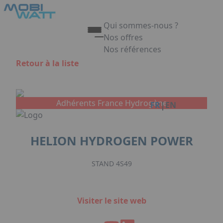
Aller au contenu principal
Panneau de gestion des cookies
Qui sommes-nous ?
Nos offres
Nos références
Appuyez sur Entrée pour ouvrir 
Retour à la liste
Link
Adhérents France Hydrogène
|
FR
EN
HELION HYDROGEN POWER
STAND 4S49
Visiter le site web