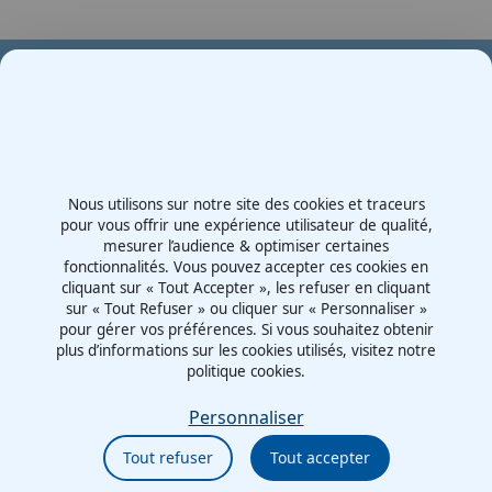
1
of
2
Votre partenaire en e-mobilité sur votre événement
Demande de devis
Nous utilisons sur notre site des cookies et traceurs
Contactez-nous
pour vous offrir une expérience utilisateur de qualité,
mesurer l’audience & optimiser certaines
Route d'Irigny, Z.I. Nord
fonctionnalités. Vous pouvez accepter ces cookies en
69530 - Brignais
cliquant sur « Tout Accepter », les refuser en cliquant
France
sur « Tout Refuser » ou cliquer sur « Personnaliser »
pour gérer vos préférences. Si vous souhaitez obtenir
plus d’informations sur les cookies utilisés, visitez notre
politique cookies.
Mentions légales
Politiques cookies
Personnaliser
Politiques de confidentialité
Tout refuser
Tout accepter
CGU
Éthique et conformité