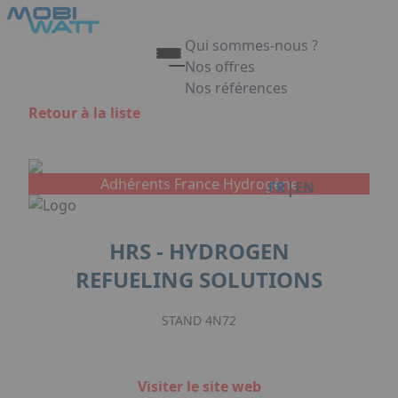
Aller au contenu principal
Panneau de gestion des cookies
Qui sommes-nous ?
Nos offres
Nos références
Appuyez sur Entrée pour ouvrir 
Retour à la liste
Link
Adhérents France Hydrogène
|
FR
EN
HRS - HYDROGEN
REFUELING SOLUTIONS
STAND 4N72
Visiter le site web