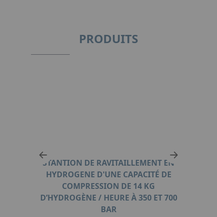
PRODUITS
T EN
STANTION DE RAVITAILLEMENT EN
STA
ITE -
HYDROGENE D'UNE CAPACITÉ DE
HYDR
NNE
COMPRESSION DE 14 KG
40
 700
D’HYDROGÈNE / HEURE À 350 ET 700
D’H
BAR