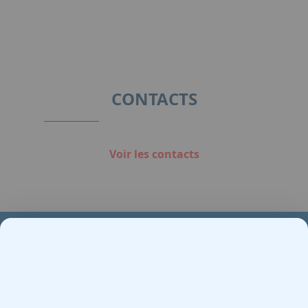
CONTACTS
Voir les contacts
Votre partenaire en e-mobilité sur votre événement
Demande de devis