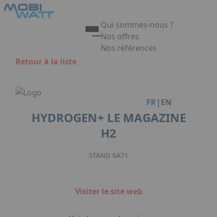
Aller au contenu principal
Panneau de gestion des cookies
Qui sommes-nous ?
Nos offres
Nos références
Appuyez sur Entrée pour ouvrir 
Retour à la liste
Link
|
FR
EN
HYDROGEN+ LE MAGAZINE
H2
STAND 6A71
Visiter le site web