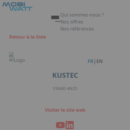
Aller au contenu principal
Panneau de gestion des cookies
Qui sommes-nous ?
Nos offres
Nos références
Appuyez sur Entrée pour ouvrir 
Retour à la liste
Link
|
FR
EN
KUSTEC
STAND 4N25
Visiter le site web