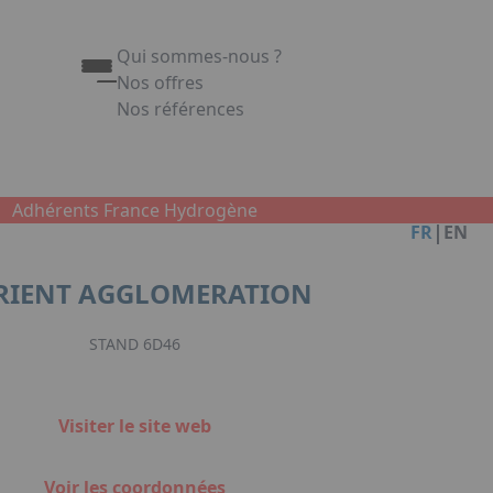
Qui sommes-nous ?
Nos offres
Nos références
Appuyez sur Entrée pour ouvrir le lien. Appuy
Link
Adhérents France Hydrogène
|
FR
EN
RIENT AGGLOMERATION
STAND 6D46
Visiter le site web
Voir les coordonnées