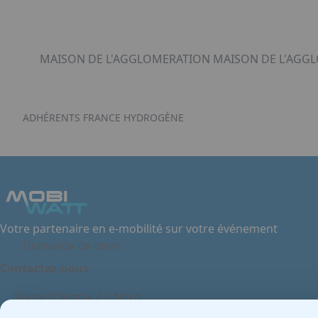
MAISON DE L'AGGLOMERATION MAISON DE L'AGGLO
ADHÉRENTS FRANCE HYDROGÈNE
Votre partenaire en e-mobilité sur votre événement
Demande de devis
Contactez-nous
Route d'Irigny, Z.I. Nord
69530 - Brignais