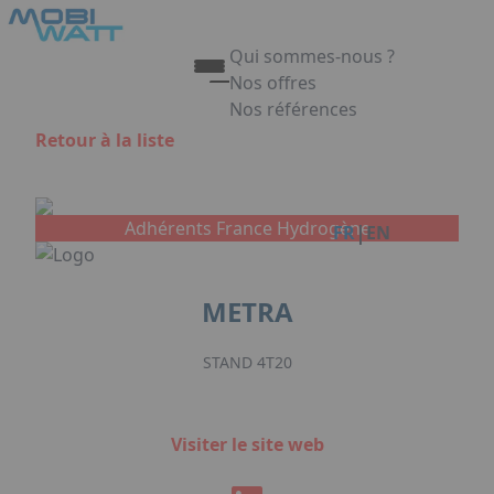
Aller au contenu principal
Panneau de gestion des cookies
Qui sommes-nous ?
Nos offres
Nos références
Appuyez sur Entrée pour ouvrir 
Retour à la liste
Link
Adhérents France Hydrogène
|
FR
EN
METRA
STAND 4T20
Visiter le site web