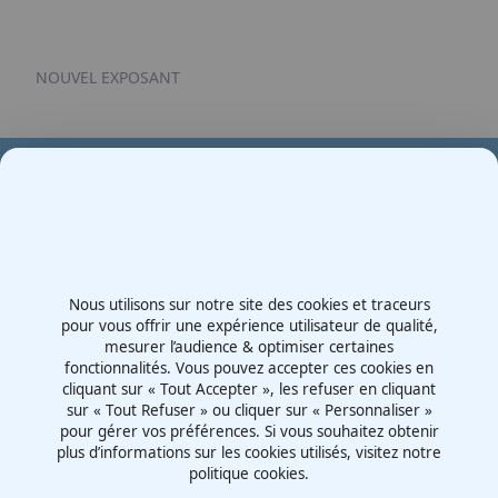
NOUVEL EXPOSANT
Votre partenaire en e-mobilité sur votre événement
Demande de devis
Nous utilisons sur notre site des cookies et traceurs
Contactez-nous
pour vous offrir une expérience utilisateur de qualité,
mesurer l’audience & optimiser certaines
Route d'Irigny, Z.I. Nord
fonctionnalités. Vous pouvez accepter ces cookies en
69530 - Brignais
cliquant sur « Tout Accepter », les refuser en cliquant
France
sur « Tout Refuser » ou cliquer sur « Personnaliser »
pour gérer vos préférences. Si vous souhaitez obtenir
plus d’informations sur les cookies utilisés, visitez notre
politique cookies.
Mentions légales