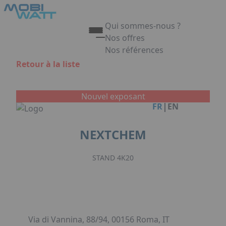
Aller au contenu principal
Panneau de gestion des cookies
Qui sommes-nous ?
Nos offres
Nos références
Appuyez sur Entrée pour ouvrir 
Retour à la liste
Link
Nouvel exposant
|
FR
EN
NEXTCHEM
STAND 4K20
Via di Vannina, 88/94, 00156 Roma, IT