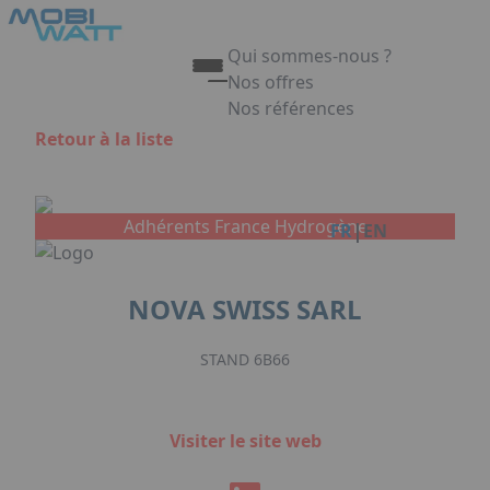
Aller au contenu principal
Panneau de gestion des cookies
Qui sommes-nous ?
Nos offres
Nos références
Appuyez sur Entrée pour ouvrir 
Retour à la liste
Link
Adhérents France Hydrogène
|
FR
EN
NOVA SWISS SARL
STAND 6B66
Visiter le site web