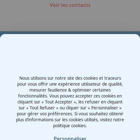
Voir les contacts
Votre partenaire en e-mobilité sur votre événement
Demande de devis
Nous utilisons sur notre site des cookies et traceurs
Contactez-nous
pour vous offrir une expérience utilisateur de qualité,
mesurer l’audience & optimiser certaines
Route d'Irigny, Z.I. Nord
fonctionnalités. Vous pouvez accepter ces cookies en
69530 - Brignais
cliquant sur « Tout Accepter », les refuser en cliquant
France
sur « Tout Refuser » ou cliquer sur « Personnaliser »
pour gérer vos préférences. Si vous souhaitez obtenir
plus d’informations sur les cookies utilisés, visitez notre
politique cookies.
Mentions légales
Politiques cookies
Personnaliser