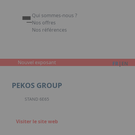
Qui sommes-nous ?
Nos offres
Nos références
Appuyez sur Entrée pour ouvrir le lien. Appuy
Link
Nouvel exposant
|
FR
EN
PEKOS GROUP
STAND 6E65
Visiter le site web