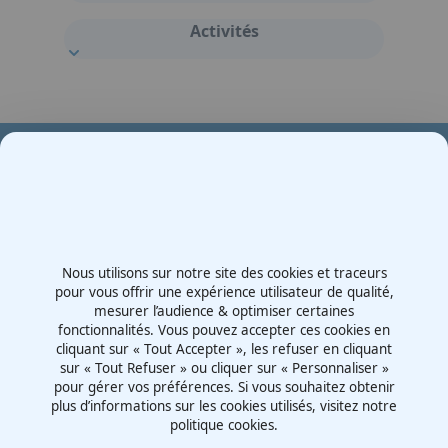
Activités
Votre partenaire en e-mobilité sur votre événement
Demande de devis
Nous utilisons sur notre site des cookies et traceurs
Contactez-nous
pour vous offrir une expérience utilisateur de qualité,
mesurer l’audience & optimiser certaines
Route d'Irigny, Z.I. Nord
fonctionnalités. Vous pouvez accepter ces cookies en
69530 - Brignais
cliquant sur « Tout Accepter », les refuser en cliquant
France
sur « Tout Refuser » ou cliquer sur « Personnaliser »
pour gérer vos préférences. Si vous souhaitez obtenir
plus d’informations sur les cookies utilisés, visitez notre
politique cookies.
Mentions légales