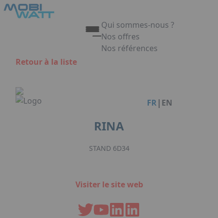
Aller au contenu principal
Panneau de gestion des cookies
Qui sommes-nous ?
Nos offres
Nos références
Appuyez sur Entrée pour ouvrir 
Retour à la liste
Link
|
FR
EN
RINA
STAND 6D34
Visiter le site web