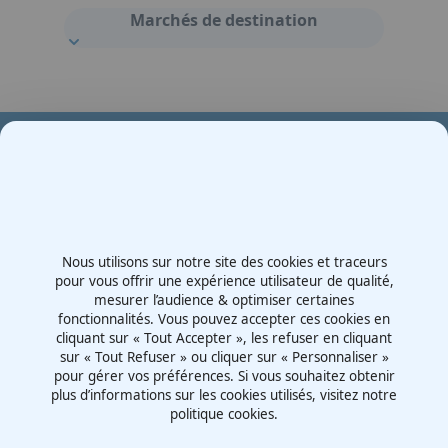
Marchés de destination
Votre partenaire en e-mobilité sur votre événement
Demande de devis
Nous utilisons sur notre site des cookies et traceurs
Contactez-nous
pour vous offrir une expérience utilisateur de qualité,
mesurer l’audience & optimiser certaines
Route d'Irigny, Z.I. Nord
fonctionnalités. Vous pouvez accepter ces cookies en
69530 - Brignais
cliquant sur « Tout Accepter », les refuser en cliquant
France
sur « Tout Refuser » ou cliquer sur « Personnaliser »
pour gérer vos préférences. Si vous souhaitez obtenir
plus d’informations sur les cookies utilisés, visitez notre
politique cookies.
Mentions légales
Politiques cookies