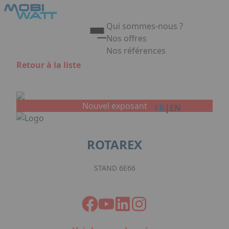
Aller au contenu principal
Panneau de gestion des cookies
Qui sommes-nous ?
Nos offres
Nos références
Appuyez sur Entrée pour ouvrir 
Retour à la liste
Link
Nouvel exposant
|
FR
EN
ROTAREX
STAND 6E66