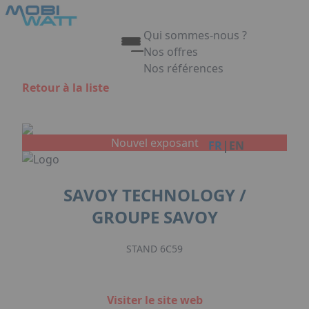
Aller au contenu principal
Panneau de gestion des cookies
Qui sommes-nous ?
Nos offres
Nos références
Appuyez sur Entrée pour ouvrir 
Retour à la liste
Link
Nouvel exposant
|
FR
EN
SAVOY TECHNOLOGY /
GROUPE SAVOY
STAND 6C59
Visiter le site web