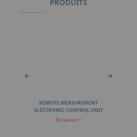
PRODUITS
REMOTE MEASUREMENT
IT
ELECTRONIC CONTROL UNIT
E
En savoir +
Item