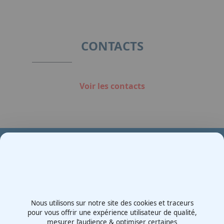
1
of
2
CONTACTS
Voir les contacts
Votre partenaire en e-mobilité sur votre événement
Demande de devis
Nous utilisons sur notre site des cookies et traceurs
Contactez-nous
pour vous offrir une expérience utilisateur de qualité,
mesurer l’audience & optimiser certaines