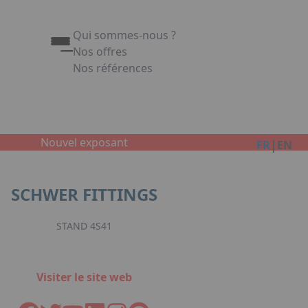
Qui sommes-nous ?
Nos offres
Nos références
Appuyez sur Entrée pour ouvrir le lien. Appuy
Link
Nouvel exposant
|
FR
EN
SCHWER FITTINGS
STAND 4S41
Visiter le site web