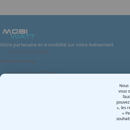
Votre partenaire en e-mobilité sur votre événement
Demande de devis
Contactez-nous
Route d'Irigny, Z.I. Nord
69530 - Brignais
Nous u
France
vous o
l’au
pouvez 
Mentions légales
», les 
Politiques cookies
« Pe
souhait
Politiques de confidentialité
CGU