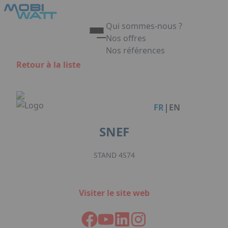
Aller au contenu principal
Panneau de gestion des cookies
Qui sommes-nous ?
Nos offres
Nos références
Appuyez sur Entrée pour ouvrir 
Retour à la liste
Link
|
FR
EN
SNEF
STAND 4S74
Visiter le site web