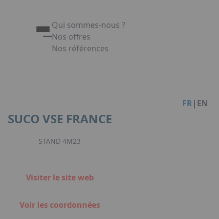
Qui sommes-nous ?
Nos offres
Nos références
Appuyez sur Entrée pour ouvrir le lien. Appuy
Link
|
FR
EN
SUCO VSE FRANCE
STAND 4M23
Visiter le site web
Voir les coordonnées