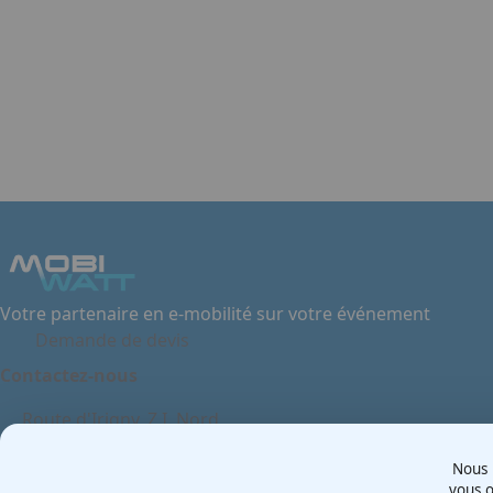
Item
1
of
2
Votre partenaire en e-mobilité sur votre événement
Demande de devis
Contactez-nous
Route d'Irigny, Z.I. Nord
69530 - Brignais
Nous u
France
vous o