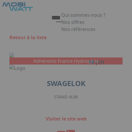
Aller au contenu principal
Panneau de gestion des cookies
Qui sommes-nous ?
Nos offres
Nos références
Appuyez sur Entrée pour ouvrir 
Retour à la liste
Link
Adhérents France Hydrogène
|
FR
EN
SWAGELOK
STAND 4L98
Visiter le site web