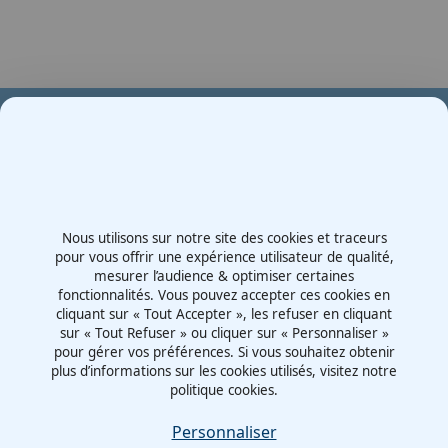
Votre partenaire en e-mobilité sur votre événement
Demande de devis
Nous utilisons sur notre site des cookies et traceurs
Contactez-nous
pour vous offrir une expérience utilisateur de qualité,
mesurer l’audience & optimiser certaines
Route d'Irigny, Z.I. Nord
fonctionnalités. Vous pouvez accepter ces cookies en
69530 - Brignais
cliquant sur « Tout Accepter », les refuser en cliquant
France
sur « Tout Refuser » ou cliquer sur « Personnaliser »
pour gérer vos préférences. Si vous souhaitez obtenir
plus d’informations sur les cookies utilisés, visitez notre
politique cookies.
Mentions légales
Politiques cookies
Personnaliser
Politiques de confidentialité