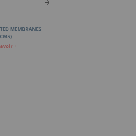
ATED MEMBRANES
10-50 NM3/H PEMWE STAC
CCMS)
En savoir +
avoir +