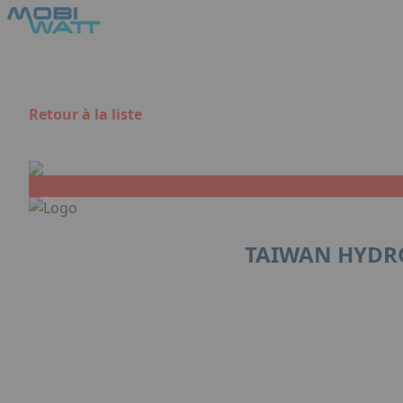
Aller au contenu principal
Panneau de gestion des cookies
Retour à la liste
TAIWAN HYDRO