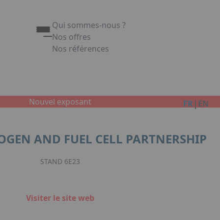
Qui sommes-nous ?
Nos offres
Nos références
Appuyez sur Entrée pour ouvrir le lien. Appuy
Link
Nouvel exposant
|
FR
EN
GEN AND FUEL CELL PARTNERSHIP
STAND 6E23
Visiter le site web