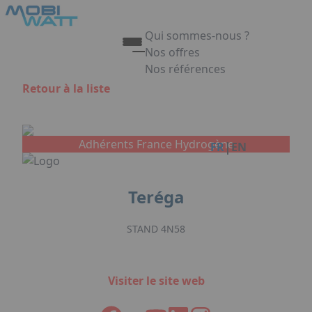
Aller au contenu principal
Panneau de gestion des cookies
Qui sommes-nous ?
Nos offres
Nos références
Appuyez sur Entrée pour ouvrir 
Retour à la liste
Link
Adhérents France Hydrogène
|
FR
EN
Teréga
STAND 4N58
Visiter le site web