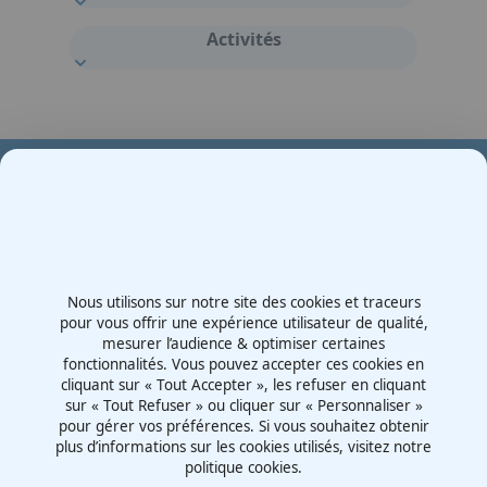
Activités
Votre partenaire en e-mobilité sur votre événement
Demande de devis
Nous utilisons sur notre site des cookies et traceurs
Contactez-nous
pour vous offrir une expérience utilisateur de qualité,
mesurer l’audience & optimiser certaines
Route d'Irigny, Z.I. Nord
fonctionnalités. Vous pouvez accepter ces cookies en
69530 - Brignais
cliquant sur « Tout Accepter », les refuser en cliquant
France
sur « Tout Refuser » ou cliquer sur « Personnaliser »
pour gérer vos préférences. Si vous souhaitez obtenir
plus d’informations sur les cookies utilisés, visitez notre
politique cookies.
Mentions légales