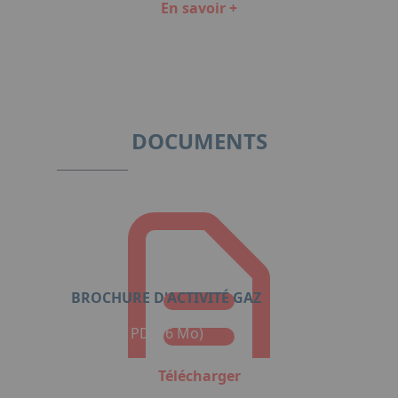
En savoir +
Item
1
of
3
DOCUMENTS
BROCHURE D'ACTIVITÉ GAZ
Format : PDF (6 Mo)
Télécharger