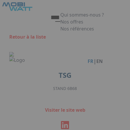
Aller au contenu principal
Panneau de gestion des cookies
Qui sommes-nous ?
Nos offres
Nos références
Appuyez sur Entrée pour ouvrir 
Retour à la liste
Link
|
FR
EN
TSG
STAND 6B68
Visiter le site web