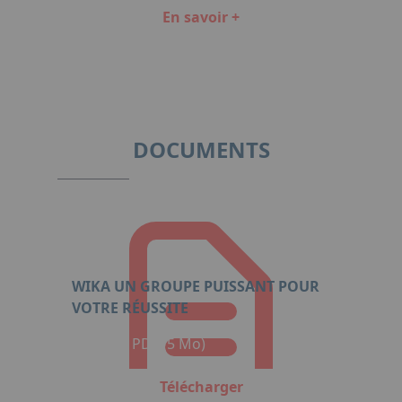
En savoir +
Item
1
of
11
DOCUMENTS
WIKA UN GROUPE PUISSANT POUR
VOTRE RÉUSSITE
Format : PDF (5 Mo)
Télécharger