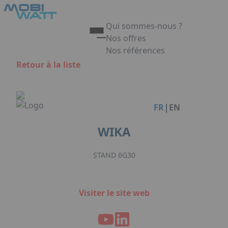
Aller au contenu principal
Panneau de gestion des cookies
Qui sommes-nous ?
Nos offres
Nos références
Appuyez sur Entrée pour ouvrir 
Retour à la liste
Link
|
FR
EN
WIKA
STAND 6G30
Visiter le site web